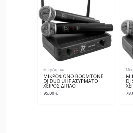
Μικρόφωνα
Μι
ΜΙΚΡΌΦΩΝΟ BOOMTONE
ΜΙ
DJ DUO UHF ΑΣΎΡΜΑΤΟ
DJ
ΧΕΙΡΌΣ ΔΙΠΛΌ
ΧΕ
95,00
€
78,