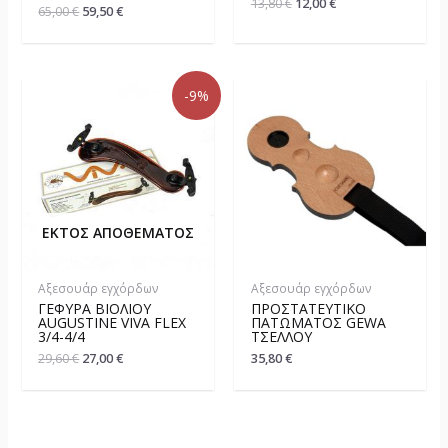
13,80
€
12,00
€
65,00
€
59,50
€
-9%
ΕΚΤΌΣ ΑΠΟΘΈΜΑΤΟΣ
Αξεσουάρ εγχόρδων
Αξεσουάρ εγχόρδων
ΓΈΦΥΡΑ ΒΙΟΛΙΟΎ
ΠΡΟΣΤΑΤΕΥΤΙΚΌ
AUGUSTINE VIVA FLEX
ΠΑΤΏΜΑΤΟΣ GEWA
3/4-4/4
ΤΣΈΛΛΟΥ
29,60
€
27,00
€
35,80
€