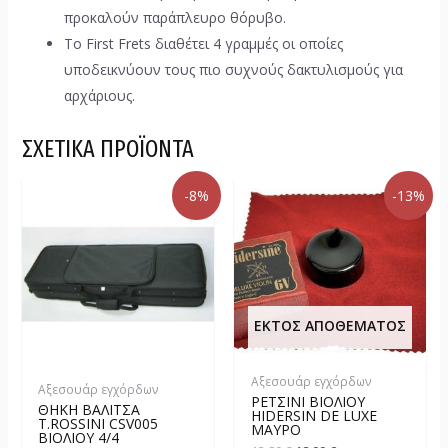
προκαλούν παράπλευρο θόρυβο.
Το First Frets διαθέτει 4 γραμμές οι οποίες
υποδεικνύουν τους πιο συχνούς δακτυλισμούς για
αρχάριους.
ΣΧΕΤΙΚΆ ΠΡΟΪΌΝΤΑ
-8%
-13%
ΕΚΤΌΣ ΑΠΟΘΈΜΑΤΟΣ
Αξεσουάρ εγχόρδων
Αξεσουάρ εγχόρδων
ΡΕΤΣΊΝΙ ΒΙΟΛΙΟΎ
ΘΉΚΗ ΒΑΛΊΤΣΑ
HIDERSIN DE LUXE
Τ.ROSSINI CSV005
MΑΎΡΟ
ΒΙΟΛΙΟΎ 4/4