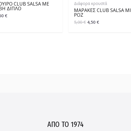
Διάφορα κρουστά
ΟΥΊΡΟ CLUB SALSA ΜΕ
ΒΉ ΔΙΠΛΌ
ΜΑΡΆΚΕΣ CLUB SALSA MI
ΡΟΖ
50
€
5,00
€
4,50
€
ΑΠΟ ΤΟ 1974