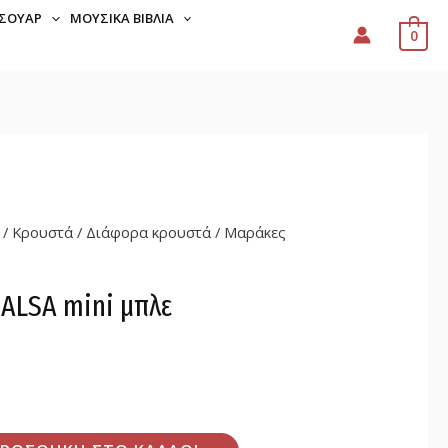
ΣΟΥΆΡ
ΜΟΥΣΙΚΆ ΒΙΒΛΊΑ
0
/
Κρουστά
/
Διάφορα κρουστά
/ Μαράκες
ALSA mini μπλε