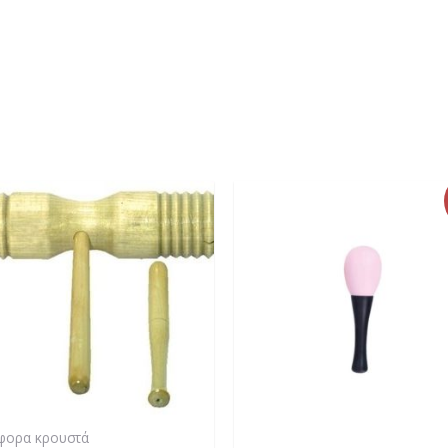
φορα κρουστά