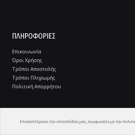
ΠΛΗΡΟΦΟΡΊΕΣ
Επικοινωνία
Όροι Χρήσης
Τρόποι Αποστολής
Τρόποι Πληρωμής
Πολιτική Απορρήτου
Copyright © 2026 ΚΑΡΑΒΕΛΛΑΚΗΣ - ΜΟΥΣΙΚΑ ΟΡΓΑΝΑ
Επισκεπτόμενοι την ιστοσελίδας μας, συμφωνείτε με την πολιτ
ΔΙΑΧΕΊΡΙΣΗ COOKIES