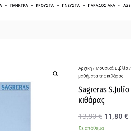
Α
ΠΛΉΚΤΡΑ
ΚΡΟΥΣΤΆ
ΠΝΕΥΣΤΆ
ΠΑΡΑΔΟΣΙΑΚΆ
ΑΞΕ
Αρχική
/
Μουσικά Βιβλία
μαθήματα της κιθάρας
Sagreras S.Juli
κιθάρας
13,80
€
11,80
€
Σε απόθεμα