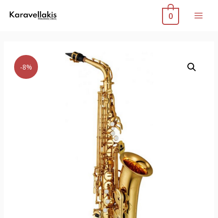
0
-8%